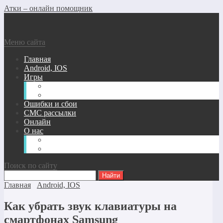
Атки – онлайн помощник
Меню сайта
Главная
Android, IOS
Игры
Андроид/Ios Игры
Игры для ПК
Ошибки и сбои
СМС рассылки
Онлайн
О нас
Карта сайта
Обратная связь
Поиск по сайту
Главная
Android, IOS
Как убрать звук клавиатуры на
смартфонах Samsung