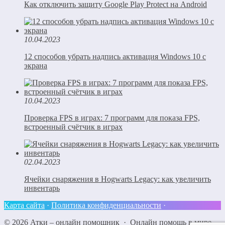
Как отключить защиту Google Play Protect на Android
10.04.2023
12 способов убрать надпись активация Windows 10 с
экрана
10.04.2023
Проверка FPS в играх: 7 программ для показа FPS,
встроенный счётчик в играх
02.04.2023
Ячейки снаряжения в Hogwarts Legacy: как увеличить
инвентарь
Карта сайта
·
Политика конфиденциальности
·
©
2026
Атки – онлайн помощник
·
Онлайн помощь в мире