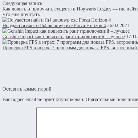
Следующая запись
Как ловить и приручать существ в Hogwarts Legacy — где найт
Что еще почитать
Не удаётся найти fh4 autouwp exe Forza Horizon 4
26.02.2021
Genshin Impact как повысить ранг приключений – лучшее
17.11
Проверка FPS в играх: 7 программ для показа FPS, встроенный 
Оставить комментарий
Ваш адрес email не будет опубликован.
Обязательные поля пом