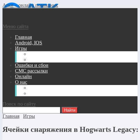
Атки – онлайн помощник
Меню сайта
Главная
Android, IOS
Игры
Андроид/Ios Игры
Игры для ПК
Ошибки и сбои
СМС рассылки
Онлайн
О нас
Карта сайта
Обратная связь
Поиск по сайту
Главная
Игры
Ячейки снаряжения в Hogwarts Legacy: