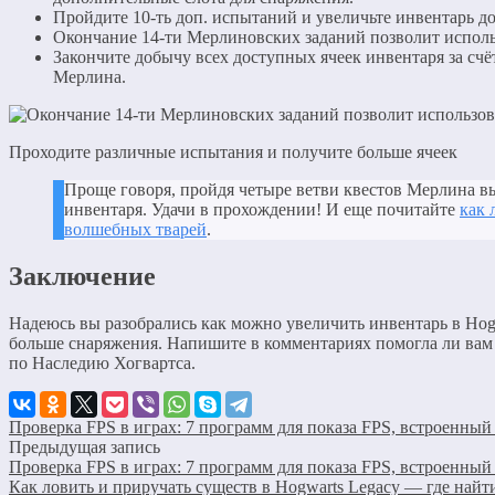
Пройдите 10-ть доп. испытаний и увеличьте инвентарь до 
Окончание 14-ти Мерлиновских заданий позволит использ
Закончите добычу всех доступных ячеек инвентаря за с
Мерлина.
Проходите различные испытания и получите больше ячеек
Проще говоря, пройдя четыре ветви квестов Мерлина в
инвентаря. Удачи в прохождении! И еще почитайте
как 
волшебных тварей
.
Заключение
Надеюсь вы разобрались как можно увеличить инвентарь в Hog
больше снаряжения. Напишите в комментариях помогла ли вам
по Наследию Хогвартса.
Проверка FPS в играх: 7 программ для показа FPS, встроенный 
Предыдущая запись
Проверка FPS в играх: 7 программ для показа FPS, встроенный 
Как ловить и приручать существ в Hogwarts Legacy — где найт