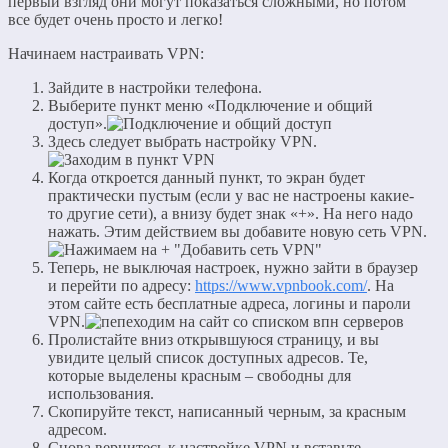
первый взгляд они могут показаться сложными, но потом
все будет очень просто и легко!
Начинаем настраивать VPN:
Зайдите в настройки телефона.
Выберите пункт меню «Подключение и общий
доступ».
Здесь следует выбрать настройку VPN.
Когда откроется данный пункт, то экран будет
практически пустым (если у вас не настроены какие-
то другие сети), а внизу будет знак «+». На него надо
нажать. Этим действием вы добавите новую сеть VPN.
Теперь, не выключая настроек, нужно зайти в браузер
и перейти по адресу:
https://www.vpnbook.com/
​. На
этом сайте есть бесплатные адреса, логины и пароли
VPN.
Пролистайте вниз открывшуюся страницу, и вы
увидите целый список доступных адресов. Те,
которые выделены красным – свободны для
использования.
Скопируйте текст, написанный черным, за красным
адресом.
Снова вернитесь к настройке VPN и вставьте