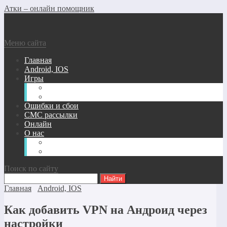
Атки – онлайн помощник
Меню сайта
Главная
Android, IOS
Игры
Андроид/Ios Игры
Игры для ПК
Ошибки и сбои
СМС рассылки
Онлайн
О нас
Карта сайта
Обратная связь
Поиск по сайту
Главная
Android, IOS
Как добавить VPN на Андроид через
настройки