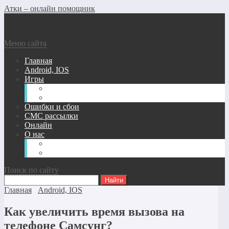
Атки – онлайн помощник
Меню сайта
Главная
Android, IOS
Игры
Андроид/Ios Игры
Игры для ПК
Ошибки и сбои
СМС рассылки
Онлайн
О нас
Карта сайта
Обратная связь
Поиск по сайту
Главная
Android, IOS
Как увеличить время вызова на
телефоне Самсунг?