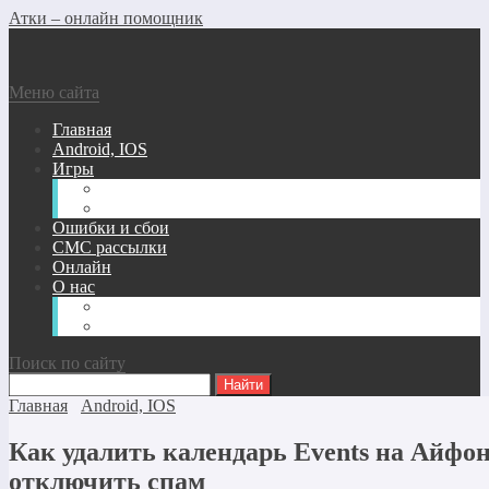
Атки – онлайн помощник
Меню сайта
Главная
Android, IOS
Игры
Андроид/Ios Игры
Игры для ПК
Ошибки и сбои
СМС рассылки
Онлайн
О нас
Карта сайта
Обратная связь
Поиск по сайту
Главная
Android, IOS
Как удалить календарь Events на Айфон
отключить спам