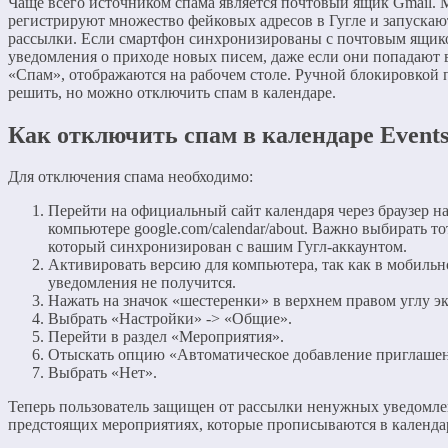
Чаще всего источником спама является почтовый ящик Gmail.
регистрируют множество фейковых адресов в Гугле и запускаю
рассылки. Если смартфон синхронизированы с почтовым ящико
уведомления о приходе новых писем, даже если они попадают 
«Спам», отображаются на рабочем столе. Ручной блокировкой 
решить, но можно отключить спам в календаре.
Как отключить спам в календаре Event
Для отключения спама необходимо:
Перейти на официальный сайт календаря через браузер н
компьютере google.com/calendar/about. Важно выбирать то
который синхронизирован с вашим Гугл-аккаунтом.
Активировать версию для компьютера, так как в мобиль
уведомления не получится.
Нажать на значок «шестеренки» в верхнем правом углу эк
Выбрать «Настройки» -> «Общие».
Перейти в раздел «Мероприятия».
Отыскать опцию «Автоматическое добавление приглаше
Выбрать «Нет».
Теперь пользователь защищен от рассылки ненужных уведомле
предстоящих мероприятиях, которые прописываются в календа