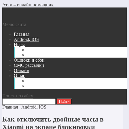
Атки – онлайн помощник
Меню сайта
Главная
Android, IOS
Игры
Андроид/Ios Игры
Игры для ПК
Ошибки и сбои
СМС рассылки
Онлайн
О нас
Карта сайта
Обратная связь
Поиск по сайту
Главная
Android, IOS
Как отключить двойные часы в
Xiaomi на экране блокировки