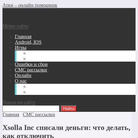
Атки – онлайн помощник
Меню сайта
Главная
Android, IOS
Игры
Андроид/Ios Игры
Игры для ПК
Ошибки и сбои
СМС рассылки
Онлайн
О нас
Карта сайта
Обратная связь
Поиск по сайту
Главная
СМС рассылки
Xsolla Inc списали деньги: что делать,
как отключить