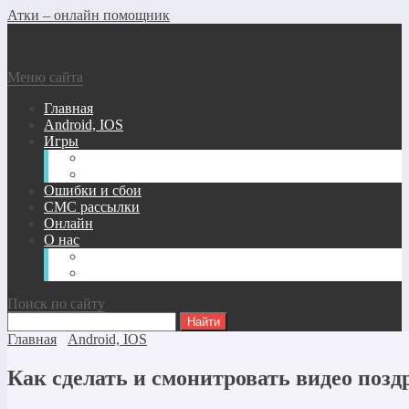
Атки – онлайн помощник
Меню сайта
Главная
Android, IOS
Игры
Андроид/Ios Игры
Игры для ПК
Ошибки и сбои
СМС рассылки
Онлайн
О нас
Карта сайта
Обратная связь
Поиск по сайту
Главная
Android, IOS
Как сделать и смонитровать видео позд