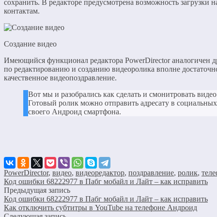
сохранить. В редакторе предусмотрена возможность загрузки 
контактам.
Создание видео
Имеющийся функционал редактора PowerDirector аналогичен 
по редактированию и созданию видеоролика вполне достаточно
качественное видеопоздравление.
Вот мы и разобрались как сделать и смонитровать виде
Готовый ролик можно отправить адресату в социальных
своего Андроид смартфона.
PowerDirector
,
видео
,
видеоредактор
,
поздравление
,
ролик
,
теле
Код ошибки 68222977 в Пабг мобайл и Лайт – как исправить
Предыдущая запись
Код ошибки 68222977 в Пабг мобайл и Лайт – как исправить
Как отключить субтитры в YouTube на телефоне Андроид
Следующая запись