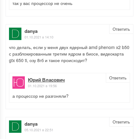
так у вас процессор не очень
Ответить
danya
01.10.2021 в 14:10
что делать, если у меня двух ядерный amd phenom x2 b50
с разблокированным третим ядром в биосе, видеокарта
gtx 650 ti, озу 8гб и такое происходит?
Ответить
Юрий Власович
01.10.2021 в 19:56
а процессор не разгоняли?
Ответить
danya
05.10.2021 в 22:51