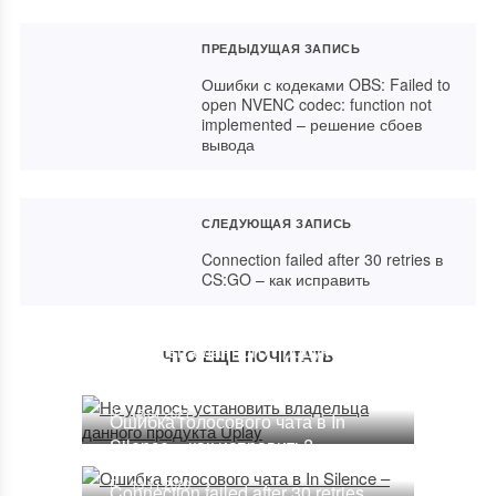
ПРЕДЫДУЩАЯ ЗАПИСЬ
Ошибки с кодеками OBS: Failed to
open NVENC codec: function not
implemented – решение сбоев
вывода
СЛЕДУЮЩАЯ ЗАПИСЬ
Connection failed after 30 retries в
CS:GO – как исправить
Не удалось установить
владельца данного продукта
ЧТО ЕЩЕ ПОЧИТАТЬ
Uplay
15.01.2021
Ошибка голосового чата в In
Silence – как исправить?
13.11.2020
Connection failed after 30 retries