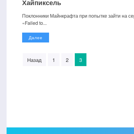
Хайпиксель
Поклонники Майнкрафта при попытке зайти на се
«Failed to...
Далее
Назад
1
2
3