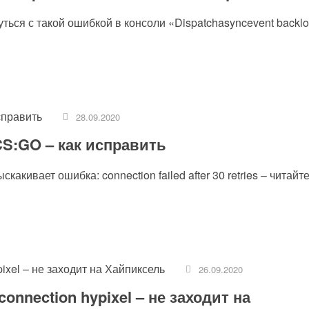
ться с такой ошибкой в консоли «Dispatchasyncevent backl
28.09.2020
в CS:GO – как исправить
кивает ошибка: connection failed after 30 retries – читайт
26.09.2020
connection hypixel – не заходит на